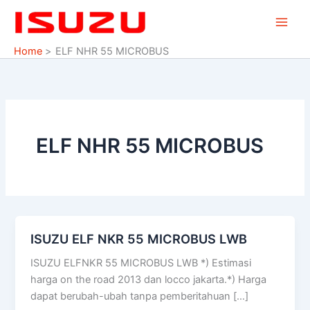
Skip
to
content
Home
ELF NHR 55 MICROBUS
ELF NHR 55 MICROBUS
ISUZU ELF NKR 55 MICROBUS LWB
ISUZU
ELF
ISUZU ELFNKR 55 MICROBUS LWB *) Estimasi
NKR
harga on the road 2013 dan locco jakarta.*) Harga
55
dapat berubah-ubah tanpa pemberitahuan […]
MICROBUS