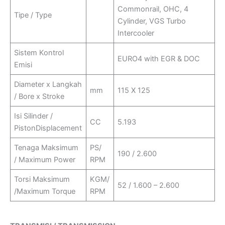
Commonrail, OHC, 4
Tipe / Type
Cylinder, VGS Turbo
Intercooler
Sistem Kontrol
EURO4 with EGR & DOC
Emisi
Diameter x Langkah
mm
115 X 125
/ Bore x Stroke
Isi Silinder /
CC
5.193
PistonDisplacement
Tenaga Maksimum
PS/
190 / 2.600
/ Maximum Power
RPM
Torsi Maksimum
KGM/
52 / 1.600 – 2.600
/Maximum Torque
RPM