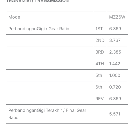
TRANSMISI / TRANSMISSION
Mode
MZZ6W
PerbandinganGigi / Gear Ratio
1ST
6.369
2ND
3.767
3RD
2.385
4TH
1.442
5th
1.000
6th
0.720
REV
6.369
PerbandinganGigi Terakhir / Final Gear
5.571
Ratio