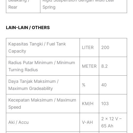
Belakang /
Rigid Suspension dengan Multi Leaf
Rear
Spring
LAIN-LAIN / OTHERS
Kapasitas Tangki / Fuel Tank
LITER
200
Capacity
Radius Putar Minimum / Minimum
METER
8.2
Turning Radius
Daya Tanjak Maksimum /
%
40
Maximum Gradeability
Kecepatan Maksimum / Maximum
KM/H
103
Speed
2 x 12 V –
Aki / Accu
V-AH
65 Ah