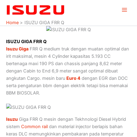
Skip
to
content
Home
ISUZU GIGA FRR Q
ISUZU GIGA FRR Q
Isuzu Giga
FRR Q medium truk dengan muatan optimal dan
irit maksimal, mesin 4 Cylinder kapasitas 5.193 CC
bertenaga maxi 190 PS dan chassis panjang 8,62 meter
dengan Cabin to End 6,9 meter sangat optimal dibuat
angkutan Cargo. mesin baru
Euro 4
dengan EGR dan DOC
serta pengaturan bbm dengan elektrik tetapi bisa memakai
BBM BIOSOLAR.
Isuzu
Giga FRR Q mesin dengan Tekhnologi Diesel Hybrid
sistem
Common rail
dan material injector berlapis bahan
keras DLC memungkinkan pembakaran pada temperatur