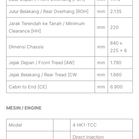
Julur Belakang / Rear Overhang [ROH]
mm
2.135
Jarak Terendah ke Tanah / Minimum
mm
220
Clearance [HH]
840 x
Dimensi Chassis
mm
225 x 6
Jejak Depan / Front Tread [AW]
mm
1.790
Jejak Belakang / Rear Tread [CW
mm
1.660
Cabin to End [CE]
mm
6.900
MESIN / ENGINE
Model
4 HK1-TCC
Direct Injection