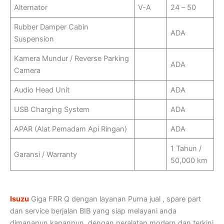
Alternator
V-A
24 – 50
Rubber Damper Cabin
ADA
Suspension
Kamera Mundur / Reverse Parking
ADA
Camera
Audio Head Unit
ADA
USB Charging System
ADA
APAR (Alat Pemadam Api Ringan)
ADA
1 Tahun /
Garansi / Warranty
50,000 km
Isuzu
Giga FRR Q dengan layanan Purna jual , spare part
dan service berjalan BIB yang siap melayani anda
dimanapun kapanpun. dengan peralatan modern dan terkini