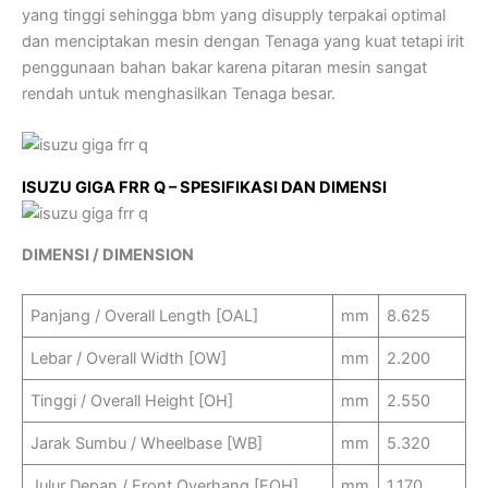
yang tinggi sehingga bbm yang disupply terpakai optimal
dan menciptakan mesin dengan Tenaga yang kuat tetapi irit
penggunaan bahan bakar karena pitaran mesin sangat
rendah untuk menghasilkan Tenaga besar.
ISUZU GIGA FRR Q – SPESIFIKASI DAN DIMENSI
DIMENSI / DIMENSION
Panjang / Overall Length [OAL]
mm
8.625
Lebar / Overall Width [OW]
mm
2.200
Tinggi / Overall Height [OH]
mm
2.550
Jarak Sumbu / Wheelbase [WB]
mm
5.320
Julur Depan / Front Overhang [FOH]
mm
1.170