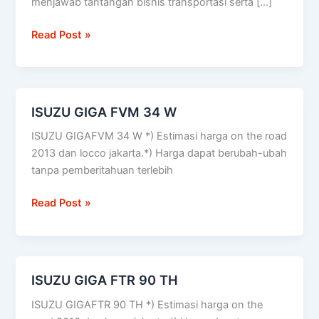
menjawab tantangan bisnis transportasi serta […]
truck
kendaraan
Read Post »
paling
efisien
&
ekonimis
ISUZU GIGA FVM 34 W
ISUZU
GIGA
ISUZU GIGAFVM 34 W *) Estimasi harga on the road
FVM
2013 dan locco jakarta.*) Harga dapat berubah-ubah
34
tanpa pemberitahuan terlebih
W
Read Post »
ISUZU GIGA FTR 90 TH
ISUZU
GIGA
ISUZU GIGAFTR 90 TH *) Estimasi harga on the
FTR