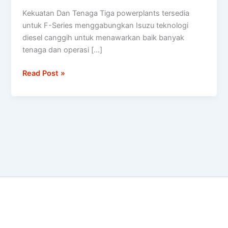
Lebih
Kekuatan Dan Tenaga Tiga powerplants tersedia
Hebat
untuk F-Series menggabungkan Isuzu teknologi
Dipadu
diesel canggih untuk menawarkan baik banyak
dengan
tenaga dan operasi […]
Kekuatan,
Tenaga
Read Post »
dan
Sangat
Hemat
Bahan
Bakar