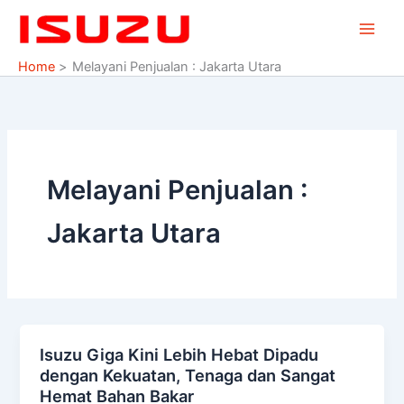
Skip
to
content
Home
Melayani Penjualan : Jakarta Utara
Melayani Penjualan :
Jakarta Utara
Isuzu Giga Kini Lebih Hebat Dipadu
Isuzu
dengan Kekuatan, Tenaga dan Sangat
Giga
Hemat Bahan Bakar
Kini