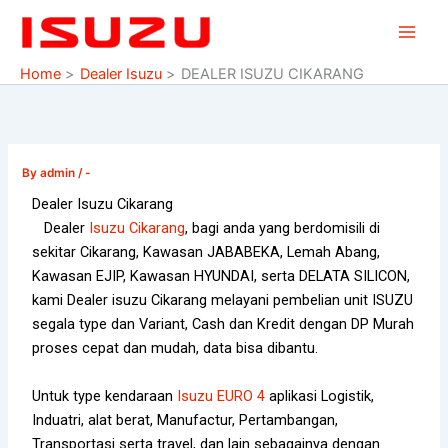
Skip
to
content
Home
Dealer Isuzu
DEALER ISUZU CIKARANG
By
admin
/
-
Dealer Isuzu Cikarang
Dealer
Isuzu Cikarang
, bagi anda yang berdomisili di
sekitar Cikarang, Kawasan JABABEKA, Lemah Abang,
Kawasan EJIP, Kawasan HYUNDAI, serta DELATA SILICON,
kami Dealer isuzu Cikarang melayani pembelian unit ISUZU
segala type dan Variant, Cash dan Kredit dengan DP Murah
proses cepat dan mudah, data bisa dibantu.
Untuk type kendaraan
Isuzu EURO 4
aplikasi Logistik,
Induatri, alat berat, Manufactur, Pertambangan,
Transportasi serta travel, dan lain sebagainya dengan