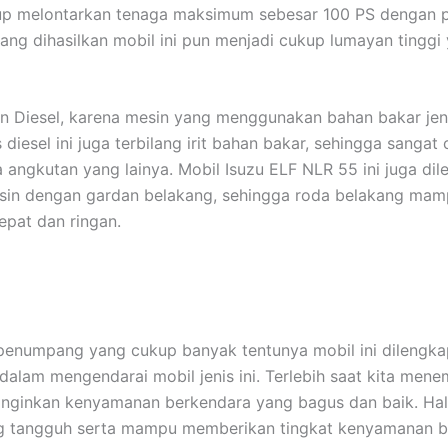
up melontarkan tenaga maksimum sebesar 100 PS dengan 
yang dihasilkan mobil ini pun menjadi cukup lumayan ting
 Diesel, karena mesin yang menggunakan bahan bakar jenis
is diesel ini juga terbilang irit bahan bakar, sehingga sang
a angkutan yang lainya. Mobil Isuzu ELF NLR 55 ini juga di
n dengan gardan belakang, sehingga roda belakang mamp
pat dan ringan.
penumpang yang cukup banyak tentunya mobil ini dilengka
lam mengendarai mobil jenis ini. Terlebih saat kita men
inginkan kenyamanan berkendara yang bagus dan baik. Hal
g tangguh serta mampu memberikan tingkat kenyamanan be