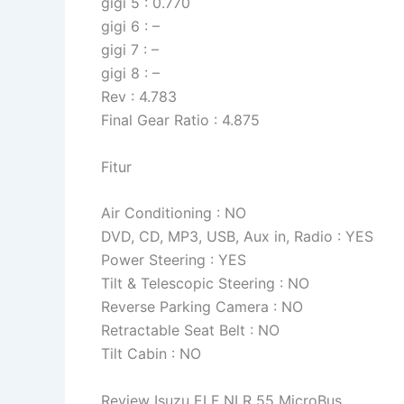
gigi 5 : 0.770
gigi 6 : –
gigi 7 : –
gigi 8 : –
Rev : 4.783
Final Gear Ratio : 4.875
Fitur
Air Conditioning : NO
DVD, CD, MP3, USB, Aux in, Radio : YES
Power Steering : YES
Tilt & Telescopic Steering : NO
Reverse Parking Camera : NO
Retractable Seat Belt : NO
Tilt Cabin : NO
Review Isuzu ELF NLR 55 MicroBus