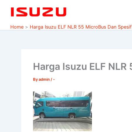
Skip
to
content
Home
Harga Isuzu ELF NLR 55 MicroBus Dan Spesifi
Harga Isuzu ELF NLR 
By
admin
/
-