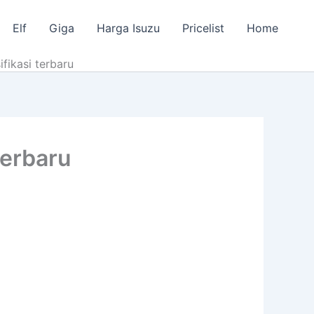
Elf
Giga
Harga Isuzu
Pricelist
Home
fikasi terbaru
terbaru