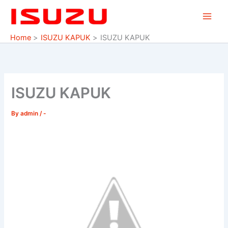
Skip
to
content
Home
ISUZU KAPUK
ISUZU KAPUK
ISUZU KAPUK
By
admin
/
-