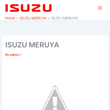
Skip
to
content
Home
ISUZU MERUYA
ISUZU MERUYA
ISUZU MERUYA
By
admin
/
-