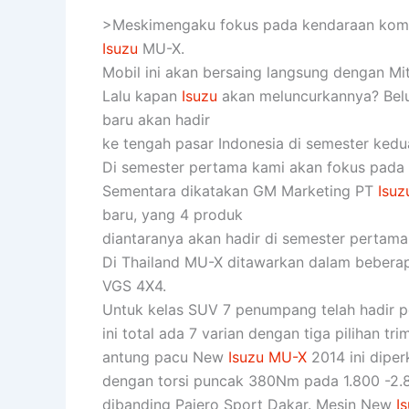
>Meskimengaku fokus pada kendaraan komer
Isuzu
MU-X.
Mobil ini akan bersaing langsung dengan Mit
Lalu kapan
Isuzu
akan meluncurkannya? Belum
baru akan hadir
ke tengah pasar Indonesia di semester kedua
Di semester pertama kami akan fokus pada 
Sementara dikatakan GM Marketing PT
Isuz
baru, yang 4 produk
diantaranya akan hadir di semester pertama 
Di Thailand MU-X ditawarkan dalam beberapa 
VGS 4X4.
Untuk kelas SUV 7 penumpang telah hadir p
ini total ada 7 varian dengan tiga pilihan tri
antung pacu New
Isuzu MU-X
2014 ini diper
dengan torsi puncak 380Nm pada 1.800 -2.80
dibanding Pajero Sport Dakar. Mesin New
I