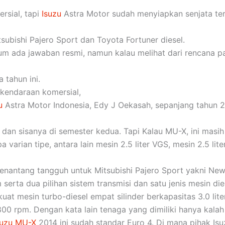
sial, tapi
Isuzu
Astra Motor sudah menyiapkan senjata te
subishi Pajero Sport dan Toyota Fortuner diesel.
 ada jawaban resmi, namun kalau melihat dari rencana pa
 tahun ini.
kendaraan komersial,
u
Astra Motor Indonesia, Edy J Oekasah, sepanjang tahun 2
dan sisanya di semester kedua. Tapi Kalau MU-X, ini masih 
varian tipe, antara lain mesin 2.5 liter VGS, mesin 2.5 lit
enantang tangguh untuk Mitsubishi Pajero Sport yakni Ne
m serta dua pilihan sistem transmisi dan satu jenis mesin die
kuat mesin turbo-diesel empat silinder berkapasitas 3.0 l
0 rpm. Dengan kata lain tenaga yang dimiliki hanya kalah
suzu MU-X
2014 ini sudah standar Euro 4. Di mana pihak I