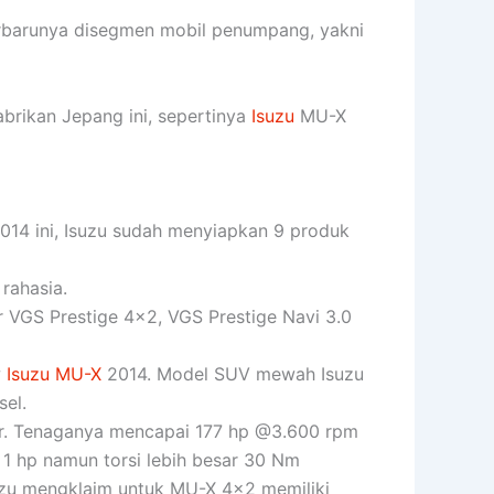
rbarunya disegmen mobil penumpang, yakni
brikan Jepang ini, sepertinya
Isuzu
MU-X
014 ini, Isuzu sudah menyiapkan 9 produk
rahasia.
er VGS Prestige 4×2, VGS Prestige Navi 3.0
w
Isuzu MU-X
2014. Model SUV mewah Isuzu
sel.
iter. Tenaganya mencapai 177 hp @3.600 rpm
 1 hp namun torsi lebih besar 30 Nm
suzu mengklaim untuk MU-X 4×2 memiliki