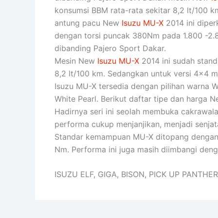
konsumsi BBM rata-rata sekitar 8,2 lt/100 k
antung pacu New
Isuzu MU-X
2014 ini diper
dengan torsi puncak 380Nm pada 1.800 -2.80
dibanding Pajero Sport Dakar.
Mesin New
Isuzu MU-X
2014 ini sudah stand
8,2 lt/100 km. Sedangkan untuk versi 4×4 me
Isuzu MU-X tersedia dengan pilihan warna Wh
White Pearl. Berikut daftar tipe dan harga
Hadirnya seri ini seolah membuka cakrawala
performa cukup menjanjikan, menjadi senjata
Standar kemampuan MU-X ditopang dengan k
Nm. Performa ini juga masih diimbangi deng
ISUZU ELF, GIGA, BISON, PICK UP PANTH