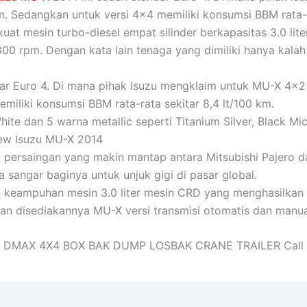
m. Sedangkan untuk versi 4×4 memiliki konsumsi BBM rata-r
kuat mesin turbo-diesel empat silinder berkapasitas 3.0 l
0 rpm. Dengan kata lain tenaga yang dimiliki hanya kalah
ar Euro 4. Di mana pihak Isuzu mengklaim untuk MU-X 4×2 
miliki konsumsi BBM rata-rata sekitar 8,4 lt/100 km.
ite dan 5 warna metallic seperti Titanium Silver, Black Mi
 New Isuzu MU-X 2014
 persaingan yang makin mantap antara Mitsubishi Pajero d
 sangar baginya untuk unjuk gigi di pasar global.
eampuhan mesin 3.0 liter mesin CRD yang menghasilkan t
an disediakannya MU-X versi transmisi otomatis dan manua
ER DMAX 4X4 BOX BAK DUMP LOSBAK CRANE TRAILER Call 