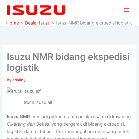
Skip
to
content
Home
Dealer Isuzu
Isuzu NMR bidang ekspedisi logistik
Isuzu NMR bidang ekspedisi
logistik
By
admin
/
-
truck isuzu elf
Isuzu NMR
menjadi pilihan utama pelaku usaha di kawasan
Cikarang dan Bekasi
yang bergerak di bidang ekspedisi,
logistik, dan distribusi. Truk menengah ini dirancang untuk
menjawab kebutuhan transportasi industri yang