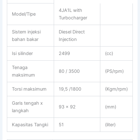
4JA1L with
Model/Tipe
Turbocharger
Sistem injeksi
Diesel Direct
bahan bakar
Injection
Isi silinder
2499
(cc)
Tenaga
80 / 3500
(PS/rpm)
maksimum
Torsi maksimum
19,5 /1800
(Kgm/rpm)
Garis tengah x
93 x 92
(mm)
langkah
Kapasitas Tangki
51
(liter)