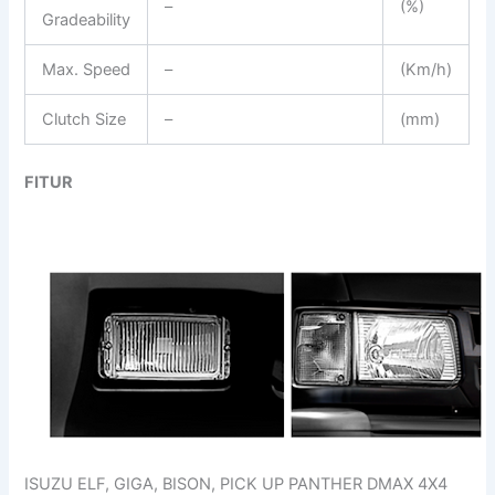
–
(%)
Gradeability
Max. Speed
–
(Km/h)
Clutch Size
–
(mm)
FITUR
ISUZU ELF, GIGA, BISON, PICK UP PANTHER DMAX 4X4