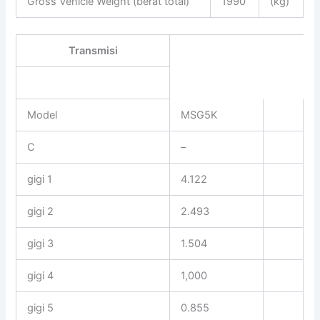
Gross Vehicle Weight (berat total)
1990
(kg)
Transmisi
Model
MSG5K
C
–
gigi 1
4.122
gigi 2
2.493
gigi 3
1.504
gigi 4
1,000
gigi 5
0.855