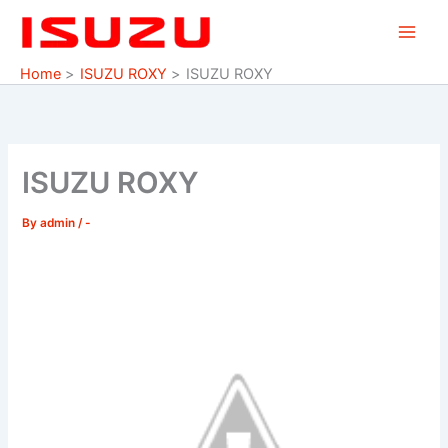
Skip
to
content
Home
ISUZU ROXY
ISUZU ROXY
ISUZU ROXY
By
admin
/
-