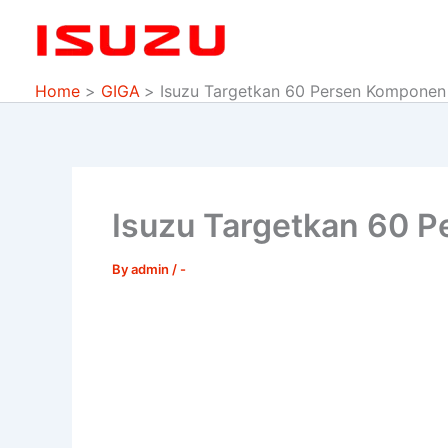
Skip
to
content
Home
GIGA
Isuzu Targetkan 60 Persen Komponen 
Isuzu Targetkan 60 P
By
admin
/
-