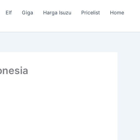
Elf
Giga
Harga Isuzu
Pricelist
Home
onesia