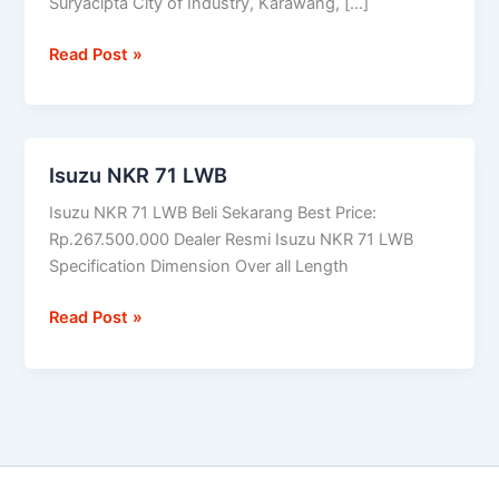
Suryacipta City of Industry, Karawang, […]
52.000
unit
Read Post »
truk
Isuzu NKR 71 LWB
Isuzu
NKR
Isuzu NKR 71 LWB Beli Sekarang Best Price:
71
Rp.267.500.000 Dealer Resmi Isuzu NKR 71 LWB
LWB
Specification Dimension Over all Length
Read Post »