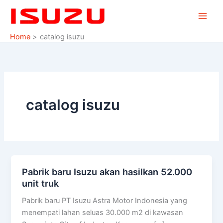
Skip
to
content
Home
catalog isuzu
catalog isuzu
Pabrik baru Isuzu akan hasilkan 52.000
Pabrik
unit truk
baru
Isuzu
Pabrik baru PT Isuzu Astra Motor Indonesia yang
akan
menempati lahan seluas 30.000 m2 di kawasan
hasilkan