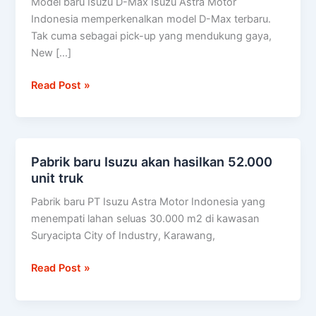
Model baru Isuzu D-Max Isuzu Astra Motor
D-
Indonesia memperkenalkan model D-Max terbaru.
Max
Tak cuma sebagai pick-up yang mendukung gaya,
diuji
New […]
setara
100
Read Post »
kali
keliling
dunia
Pabrik baru Isuzu akan hasilkan 52.000
Pabrik
unit truk
baru
Isuzu
Pabrik baru PT Isuzu Astra Motor Indonesia yang
akan
menempati lahan seluas 30.000 m2 di kawasan
hasilkan
Suryacipta City of Industry, Karawang,
52.000
unit
Read Post »
truk