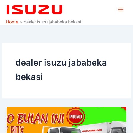
Skip
to
content
Home
dealer isuzu jababeka bekasi
dealer isuzu jababeka
bekasi
DEALER
ISUZU
BEKASI
Penjualan