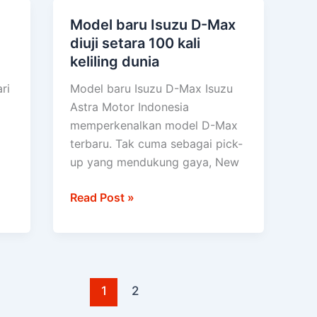
Model baru Isuzu D-Max
Model
diuji setara 100 kali
baru
keliling dunia
Isuzu
D-
ri
Model baru Isuzu D-Max Isuzu
Max
Astra Motor Indonesia
diuji
memperkenalkan model D-Max
setara
terbaru. Tak cuma sebagai pick-
100
up yang mendukung gaya, New
kali
keliling
Read Post »
dunia
1
2