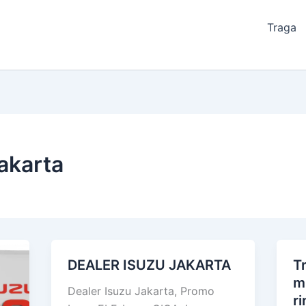
Traga
jakarta
DEALER ISUZU JAKARTA
T
DEALER
Tr
m
ISUZU
Is
Dealer Isuzu Jakarta, Promo
r
JAKARTA
de