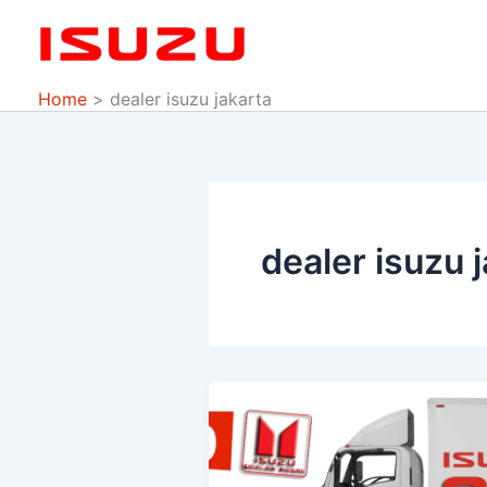
Skip
to
content
Home
dealer isuzu jakarta
dealer isuzu 
Promo
Isuzu
Traga
Elf