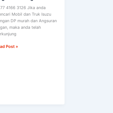
P
77 4166 3126 Jika anda
rah
ncari Mobil dan Truk Isuzu
n
ngan DP murah dan Angsuran
gsuran
ngan, maka anda telah
ngan
rkunjung
karang
kasi
ad Post »