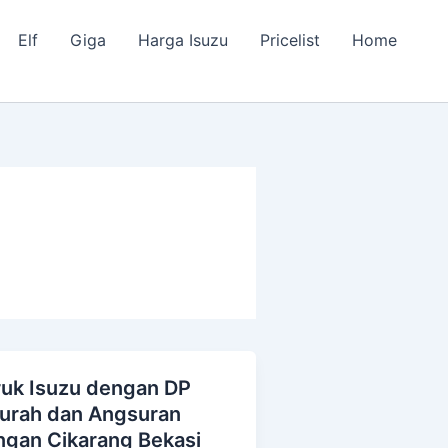
Elf
Giga
Harga Isuzu
Pricelist
Home
ruk Isuzu dengan DP
uk
urah dan Angsuran
uzu
ingan Cikarang Bekasi
ngan