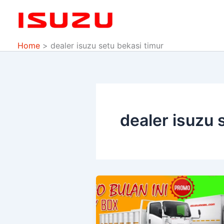
Skip
to
content
Home
dealer isuzu setu bekasi timur
dealer isuzu 
DEALER
ISUZU
BEKASI
Penjualan