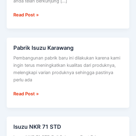
anda telah berkunjung […]
dan
Angsuran
Read Post »
ringan
Cikarang
Bekasi
Pabrik Isuzu Karawang
Pabrik
Isuzu
Pembangunan pabrik baru ini dilakukan karena kami
Karawang
ingin terus meningkatkan kualitas dari produknya,
melengkapi varian produknya sehingga pastinya
perlu ada
Read Post »
Isuzu NKR 71 STD
Isuzu
NKR