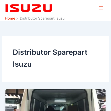
Skip
to
content
Home
Distributor Sparepart Isuzu
Distributor Sparepart
Isuzu
Sparepart
Suku
Cadang
Isuzu