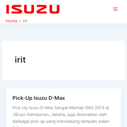
Skip
to
content
Home
irit
irit
Pick-Up Isuzu D-Max
Pick-
Up
Pick-Up Isuzu D-Max Sangat Mantap IIMS 2013 di
Isuzu
JIExpo Kemayoran, Jakarta, juga diramaikan oleh
D-
berbagai pick-up yang mendukung tampilan selain
Max