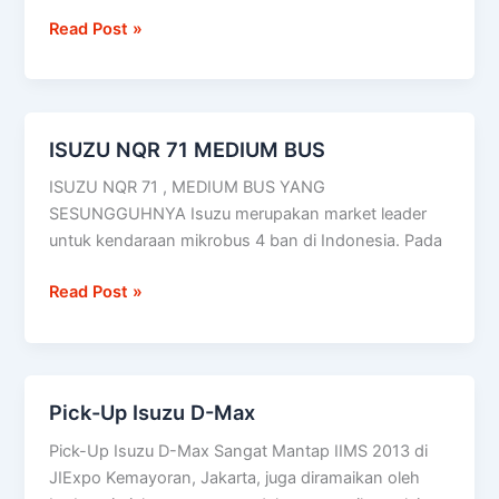
Read Post »
ISUZU NQR 71 MEDIUM BUS
ISUZU
NQR
ISUZU NQR 71 , MEDIUM BUS YANG
71
SESUNGGUHNYA Isuzu merupakan market leader
MEDIUM
untuk kendaraan mikrobus 4 ban di Indonesia. Pada
BUS
Read Post »
Pick-Up Isuzu D-Max
Pick-
Up
Pick-Up Isuzu D-Max Sangat Mantap IIMS 2013 di
Isuzu
JIExpo Kemayoran, Jakarta, juga diramaikan oleh
D-