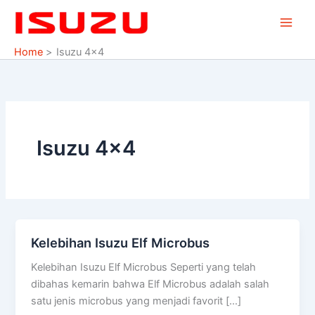
Skip
to
content
Home
Isuzu 4×4
Isuzu 4×4
Kelebihan Isuzu Elf Microbus
Kelebihan
Isuzu
Kelebihan Isuzu Elf Microbus Seperti yang telah
Elf
dibahas kemarin bahwa Elf Microbus adalah salah
Microbus
satu jenis microbus yang menjadi favorit […]