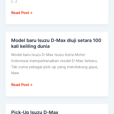
[…]
Read Post »
Model baru Isuzu D-Max diuji setara 100
Model
kali keliling dunia
baru
Isuzu
Model baru Isuzu D-Max Isuzu Astra Motor
D-
Indonesia memperkenalkan model D-Max terbaru.
Max
Tak cuma sebagai pick-up yang mendukung gaya,
diuji
New
setara
100
Read Post »
kali
keliling
dunia
Pick-Up Isuzu D-Max
Pick-