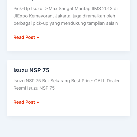
Up
Pick-Up Isuzu D-Max Sangat Mantap IIMS 2013 di
Isuzu
JIExpo Kemayoran, Jakarta, juga diramaikan oleh
D-
berbagai pick-up yang mendukung tampilan selain
Max
Read Post »
Isuzu NSP 75
Isuzu
NSP
Isuzu NSP 75 Beli Sekarang Best Price: CALL Dealer
75
Resmi Isuzu NSP 75
Read Post »