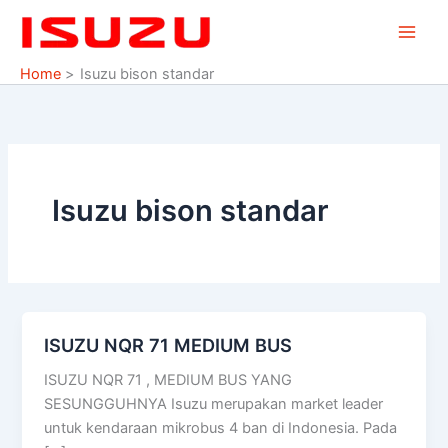
Skip
to
content
Home
Isuzu bison standar
Isuzu bison standar
ISUZU NQR 71 MEDIUM BUS
ISUZU
NQR
ISUZU NQR 71 , MEDIUM BUS YANG
71
SESUNGGUHNYA Isuzu merupakan market leader
MEDIUM
untuk kendaraan mikrobus 4 ban di Indonesia. Pada
BUS