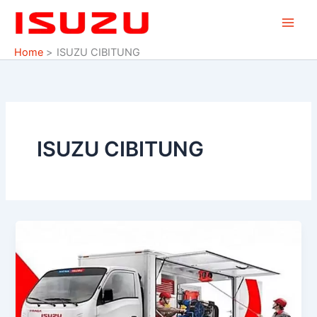
Skip
to
content
Home
ISUZU CIBITUNG
ISUZU CIBITUNG
ISUZU
TAMBUN
BEKASI