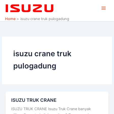
Skip
to
content
Home
isuzu crane truk pulogadung
isuzu crane truk
pulogadung
ISUZU TRUK CRANE
ISUZU
TRUK
ISUZU TRUK CRANE Isuzu Truk Crane banyak
CRANE