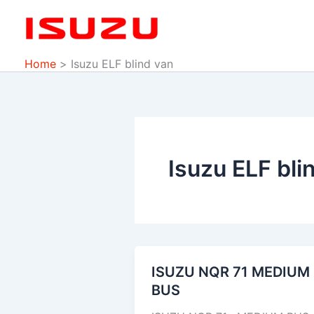
Skip
to
content
Home
Isuzu ELF blind van
Isuzu ELF bli
ISUZU NQR 71 MEDIUM
ISUZU
BUS
NQR
71