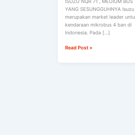
ISUZU NQR 71 , MEDIUM BUS
MEDIUM
YANG SESUNGGUHNYA Isuzu
BUS
merupakan market leader unt
kendaraan mikrobus 4 ban di
Indonesia. Pada […]
Read Post »