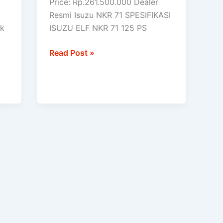
Price: Rp.261.500.000 Dealer
Resmi Isuzu NKR 71 SPESIFIKASI
uk
ISUZU ELF NKR 71 125 PS
Read Post »