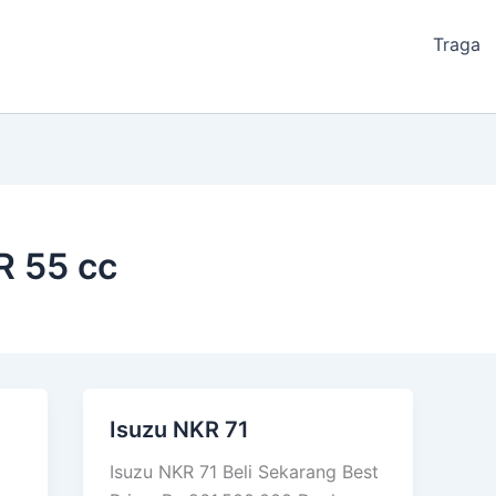
Traga
R 55 cc
Isuzu NKR 71
Isuzu
NKR
Isuzu NKR 71 Beli Sekarang Best
71