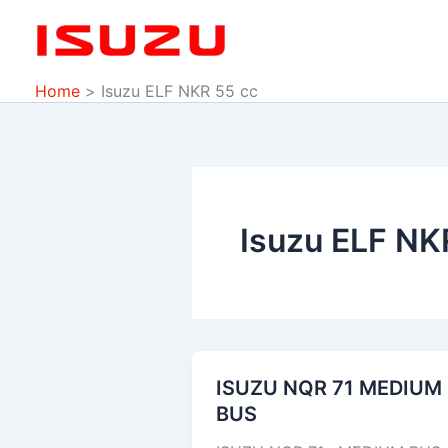
Skip
to
content
Home
Isuzu ELF NKR 55 cc
Isuzu ELF NK
ISUZU NQR 71 MEDIUM
ISUZU
BUS
NQR
71