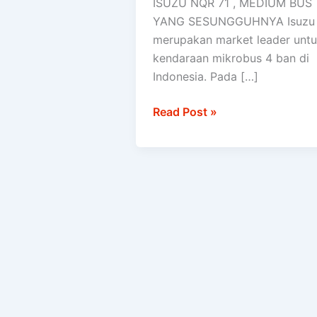
ISUZU NQR 71 , MEDIUM BUS
MEDIUM
YANG SESUNGGUHNYA Isuzu
BUS
merupakan market leader unt
kendaraan mikrobus 4 ban di
Indonesia. Pada […]
Read Post »