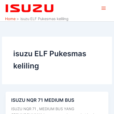
Skip
to
content
Home
isuzu ELF Pukesmas keliling
isuzu ELF Pukesmas
keliling
ISUZU NQR 71 MEDIUM BUS
ISUZU
NQR
ISUZU NQR 71 , MEDIUM BUS YANG
71