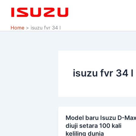
Skip
to
content
Home
isuzu fvr 34 l
isuzu fvr 34 l
Model baru Isuzu D-Ma
Model
diuji setara 100 kali
baru
keliling dunia
Isuzu