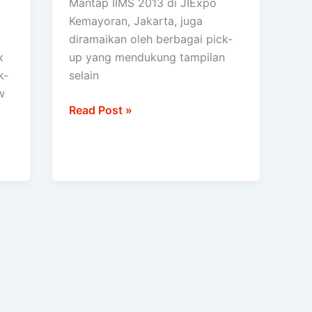
Mantap IIMS 2013 di JIExpo
D-
Kemayoran, Jakarta, juga
Max
diramaikan oleh berbagai pick-
x
up yang mendukung tampilan
k-
selain
w
Read Post »