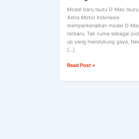
D-
Model baru Isuzu D-Max Isuzu
Max
Astra Motor Indonesia
diuji
memperkenalkan model D-Ma
setara
terbaru. Tak cuma sebagai pic
100
up yang mendukung gaya, Ne
kali
[…]
keliling
dunia
Read Post »