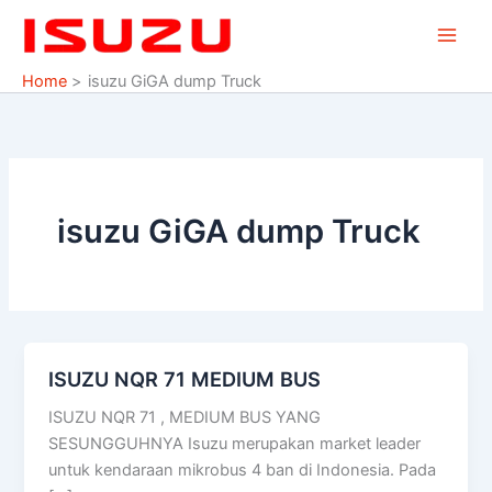
Skip
to
content
Home
isuzu GiGA dump Truck
isuzu GiGA dump Truck
ISUZU NQR 71 MEDIUM BUS
ISUZU
NQR
ISUZU NQR 71 , MEDIUM BUS YANG
71
SESUNGGUHNYA Isuzu merupakan market leader
MEDIUM
untuk kendaraan mikrobus 4 ban di Indonesia. Pada
BUS