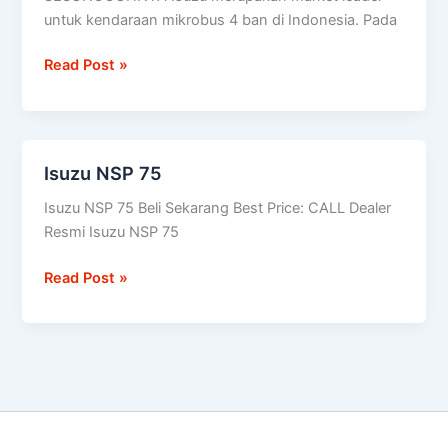
MEDIUM
untuk kendaraan mikrobus 4 ban di Indonesia. Pada
BUS
Read Post »
Isuzu NSP 75
Isuzu
NSP
Isuzu NSP 75 Beli Sekarang Best Price: CALL Dealer
75
Resmi Isuzu NSP 75
Read Post »