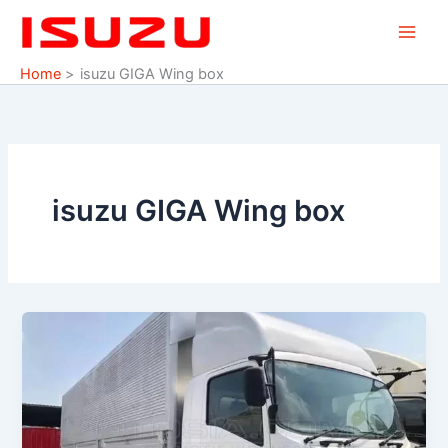
Skip
to
content
Home
isuzu GIGA Wing box
isuzu GIGA Wing box
ISUZU
GIGA
FVR
U
WING
BOX