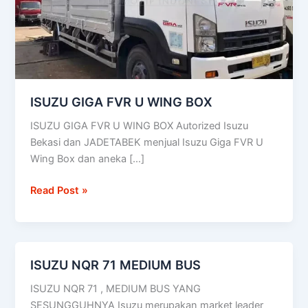
ISUZU GIGA FVR U WING BOX
ISUZU GIGA FVR U WING BOX Autorized Isuzu
Bekasi dan JADETABEK menjual Isuzu Giga FVR U
Wing Box dan aneka […]
Read Post »
ISUZU NQR 71 MEDIUM BUS
ISUZU
NQR
ISUZU NQR 71 , MEDIUM BUS YANG
71
SESUNGGUHNYA Isuzu merupakan market leader