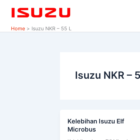
Skip
to
content
Home
Isuzu NKR – 55 L
Isuzu NKR – 5
Kelebihan Isuzu Elf
Kelebihan
Microbus
Isuzu
Elf