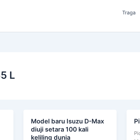
Traga
5 L
Model baru Isuzu D-Max
P
Model
Pi
diuji setara 100 kali
baru
U
Pi
keliling dunia
Isuzu
Is