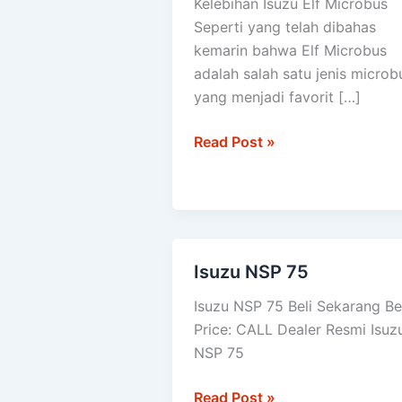
Kelebihan Isuzu Elf Microbus
Microbus
Seperti yang telah dibahas
kemarin bahwa Elf Microbus
adalah salah satu jenis microb
yang menjadi favorit […]
Read Post »
Isuzu NSP 75
Isuzu
NSP
Isuzu NSP 75 Beli Sekarang Be
75
Price: CALL Dealer Resmi Isuz
NSP 75
Read Post »