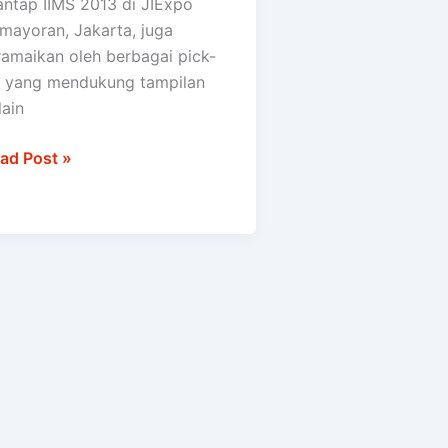
ntap IIMS 2013 di JIExpo
mayoran, Jakarta, juga
ax
ramaikan oleh berbagai pick-
 yang mendukung tampilan
lain
ad Post »