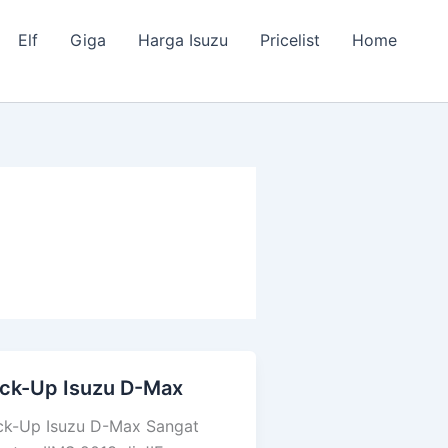
Elf
Giga
Harga Isuzu
Pricelist
Home
ick-Up Isuzu D-Max
ck-
p
ck-Up Isuzu D-Max Sangat
uzu