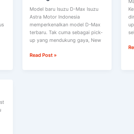
Ma
D-
D-
Model baru Isuzu D-Max Isuzu
Ke
Max
M
Astra Motor Indonesia
di
diuji
us
memperkenalkan model D-Max
up
setara
terbaru. Tak cuma sebagai pick-
se
100
up yang mendukung gaya, New
kali
Re
keliling
Read Post »
dunia
st
u