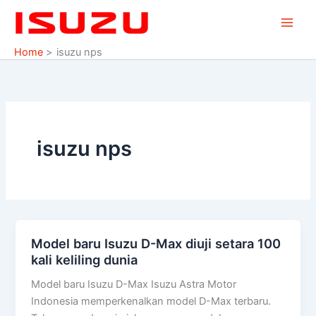
Skip
to
content
Home
isuzu nps
isuzu nps
Model baru Isuzu D-Max diuji setara 100
Model
kali keliling dunia
baru
Isuzu
Model baru Isuzu D-Max Isuzu Astra Motor
D-
Indonesia memperkenalkan model D-Max terbaru.
Max