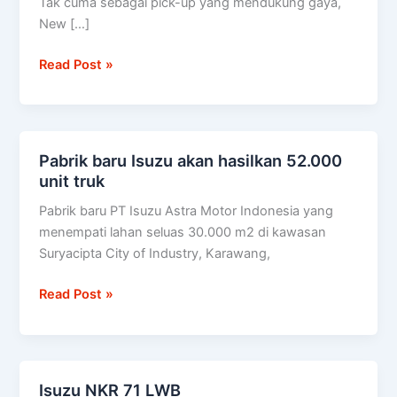
Tak cuma sebagai pick-up yang mendukung gaya,
diuji
New […]
setara
100
Read Post »
kali
keliling
dunia
Pabrik baru Isuzu akan hasilkan 52.000
Pabrik
unit truk
baru
Isuzu
Pabrik baru PT Isuzu Astra Motor Indonesia yang
akan
menempati lahan seluas 30.000 m2 di kawasan
hasilkan
Suryacipta City of Industry, Karawang,
52.000
unit
Read Post »
truk
Isuzu NKR 71 LWB
Isuzu