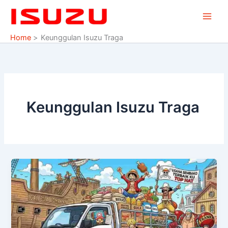
Skip
to
content
Home
Keunggulan Isuzu Traga
Keunggulan Isuzu Traga
Kelebihan
Isuzu
Traga