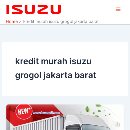
Skip
to
content
Home
kredit murah isuzu grogol jakarta barat
kredit murah isuzu
grogol jakarta barat
PROMO
ISUZU
DP
MURAH