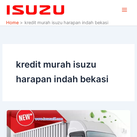
Skip
to
content
Home
kredit murah isuzu harapan indah bekasi
kredit murah isuzu
harapan indah bekasi
PROMO
ISUZU
DP
MURAH