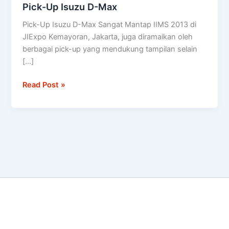
Pick-Up Isuzu D-Max
Pick-
Up
Pick-Up Isuzu D-Max Sangat Mantap IIMS 2013 di
Isuzu
JIExpo Kemayoran, Jakarta, juga diramaikan oleh
D-
berbagai pick-up yang mendukung tampilan selain
Max
[…]
Read Post »