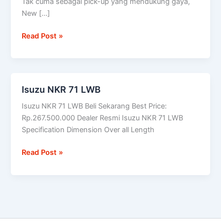
Tak cuma sebagai pick-up yang mendukung gaya,
diuji
New […]
setara
100
Read Post »
kali
keliling
dunia
Isuzu NKR 71 LWB
Isuzu
NKR
Isuzu NKR 71 LWB Beli Sekarang Best Price:
71
Rp.267.500.000 Dealer Resmi Isuzu NKR 71 LWB
LWB
Specification Dimension Over all Length
Read Post »