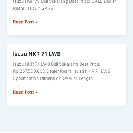
Isuzu NSP 75 Beli Sekarang Best Price: CALL Dealer
75
Resmi Isuzu NSP 75
Read Post »
Isuzu NKR 71 LWB
Isuzu
NKR
Isuzu NKR 71 LWB Beli Sekarang Best Price:
71
Rp.267.500.000 Dealer Resmi Isuzu NKR 71 LWB
LWB
Specification Dimension Over all Length
Read Post »