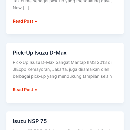
Tak cuma sebagai pick-up yang mendukung gaya,
diuji
New […]
setara
100
Read Post »
kali
keliling
dunia
Pick-Up Isuzu D-Max
Pick-
Up
Pick-Up Isuzu D-Max Sangat Mantap IIMS 2013 di
Isuzu
JIExpo Kemayoran, Jakarta, juga diramaikan oleh
D-
berbagai pick-up yang mendukung tampilan selain
Max
Read Post »
Isuzu NSP 75
Isuzu
NSP