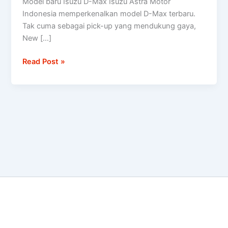
Model baru Isuzu D-Max Isuzu Astra Motor
D-
Indonesia memperkenalkan model D-Max terbaru.
Max
Tak cuma sebagai pick-up yang mendukung gaya,
diuji
New […]
setara
100
Read Post »
kali
keliling
dunia