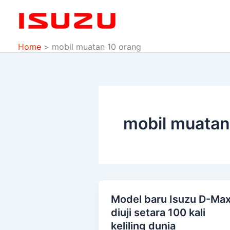
Skip
to
content
Home
mobil muatan 10 orang
mobil muatan
Model baru Isuzu D-Ma
Model
diuji setara 100 kali
baru
keliling dunia
Isuzu