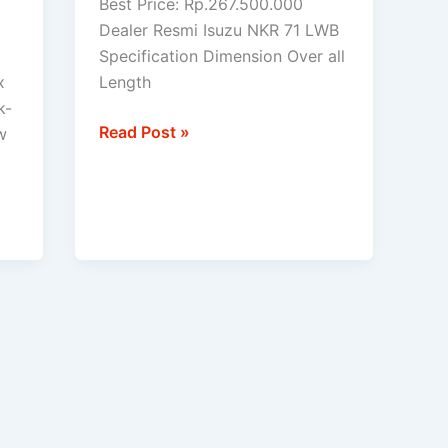
Best Price: Rp.267.500.000
LWB
Dealer Resmi Isuzu NKR 71 LWB
Specification Dimension Over all
x
Length
k-
Read Post »
w