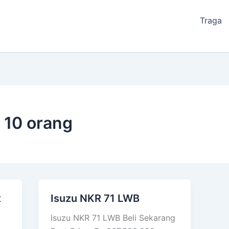
Traga
 10 orang
x
Isuzu NKR 71 LWB
Isuzu
NKR
Isuzu NKR 71 LWB Beli Sekarang
71