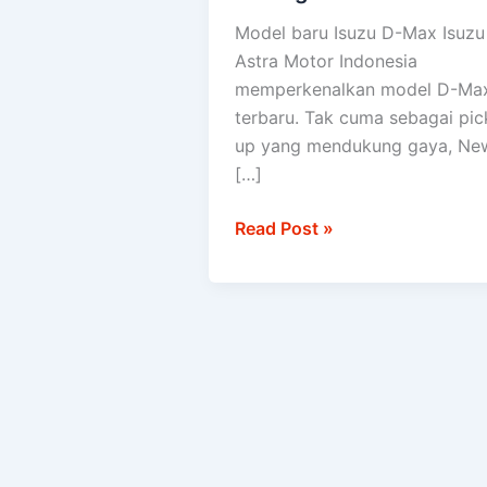
D-
Model baru Isuzu D-Max Isuzu
Max
Astra Motor Indonesia
diuji
memperkenalkan model D-Ma
setara
terbaru. Tak cuma sebagai pic
100
up yang mendukung gaya, Ne
kali
[…]
keliling
dunia
Read Post »