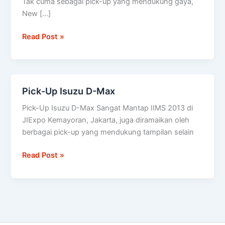
Tak cuma sebagai pick-up yang mendukung gaya,
diuji
New […]
setara
100
Read Post »
kali
keliling
dunia
Pick-Up Isuzu D-Max
Pick-
Up
Pick-Up Isuzu D-Max Sangat Mantap IIMS 2013 di
Isuzu
JIExpo Kemayoran, Jakarta, juga diramaikan oleh
D-
berbagai pick-up yang mendukung tampilan selain
Max
Read Post »