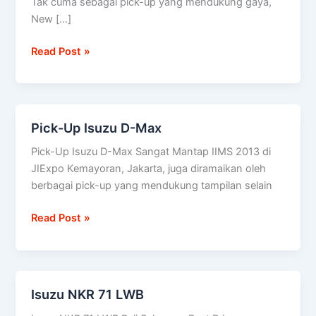
Tak cuma sebagai pick-up yang mendukung gaya,
diuji
New […]
setara
100
Read Post »
kali
keliling
dunia
Pick-Up Isuzu D-Max
Pick-
Up
Pick-Up Isuzu D-Max Sangat Mantap IIMS 2013 di
Isuzu
JIExpo Kemayoran, Jakarta, juga diramaikan oleh
D-
berbagai pick-up yang mendukung tampilan selain
Max
Read Post »
Isuzu NKR 71 LWB
Isuzu
NKR