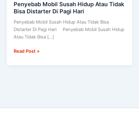
Penyebab Mobil Susah Hidup Atau Tidak
Penyebab
Bisa Distarter Di Pagi Hari
Mobil
Susah
Penyebab Mobil Susah Hidup Atau Tidak Bisa
Hidup
Distarter Di Pagi Hari Penyebab Mobil Susah Hidup
Atau
Atau Tidak Bisa […]
Tidak
Bisa
Read Post »
Distarter
Di
Pagi
Hari