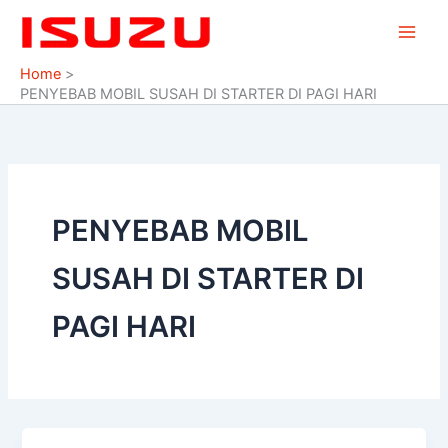
Skip
to
content
Home
PENYEBAB MOBIL SUSAH DI STARTER DI PAGI HARI
PENYEBAB MOBIL
SUSAH DI STARTER DI
PAGI HARI