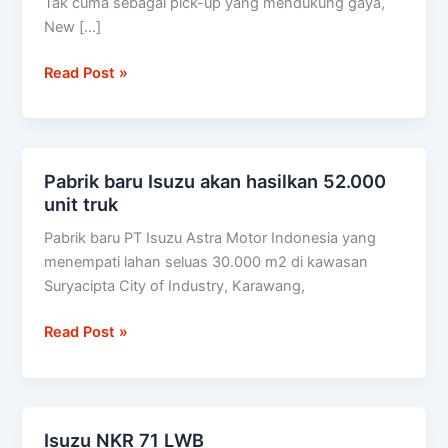
Tak cuma sebagai pick-up yang mendukung gaya,
diuji
New […]
setara
100
Read Post »
kali
keliling
dunia
Pabrik baru Isuzu akan hasilkan 52.000
Pabrik
unit truk
baru
Isuzu
Pabrik baru PT Isuzu Astra Motor Indonesia yang
akan
menempati lahan seluas 30.000 m2 di kawasan
hasilkan
Suryacipta City of Industry, Karawang,
52.000
unit
Read Post »
truk
Isuzu NKR 71 LWB
Isuzu