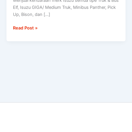
Menjual kendaraan merk Isuzu semua tipe Truk & Bus
tipe
Elf, Isuzu GIGA/ Medium Truk, Minibus Panther, Pick
Truk
Up, Bison, dan […]
&
Bus
Read Post »
Elf,
Isuzu
GIGA/
Medium
Truk,
Minibus
Panther,
Pick
Up,
Bison,
dan
D-
Max