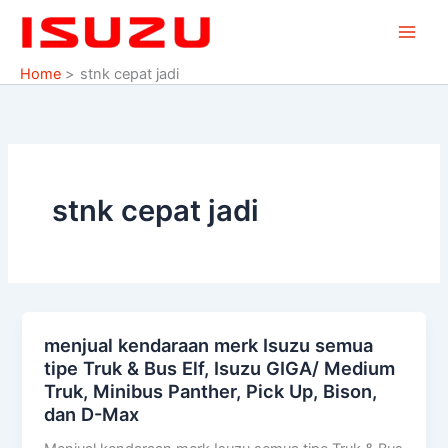
Skip
to
content
Home
stnk cepat jadi
stnk cepat jadi
menjual kendaraan merk Isuzu semua
menjual
tipe Truk & Bus Elf, Isuzu GIGA/ Medium
kendaraan
Truk, Minibus Panther, Pick Up, Bison,
merk
dan D-Max
Isuzu
semua