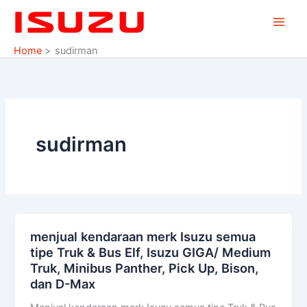
Skip
to
content
Home
sudirman
sudirman
menjual kendaraan merk Isuzu semua
menjual
tipe Truk & Bus Elf, Isuzu GIGA/ Medium
kendaraan
Truk, Minibus Panther, Pick Up, Bison,
merk
dan D-Max
Isuzu
semua