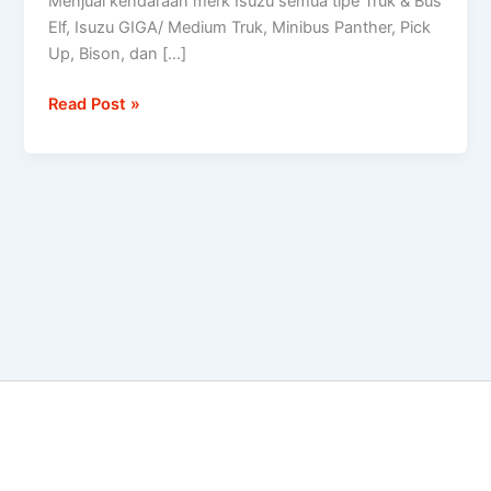
Menjual kendaraan merk Isuzu semua tipe Truk & Bus
tipe
Elf, Isuzu GIGA/ Medium Truk, Minibus Panther, Pick
Truk
Up, Bison, dan […]
&
Bus
Read Post »
Elf,
Isuzu
GIGA/
Medium
Truk,
Minibus
Panther,
Pick
Up,
Bison,
dan
D-
Max