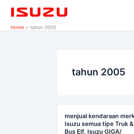
Skip
to
content
Home
tahun 2005
tahun 2005
menjual kendaraan mer
menjual
Isuzu semua tipe Truk &
kendaraan
Bus Elf, Isuzu GIGA/
merk