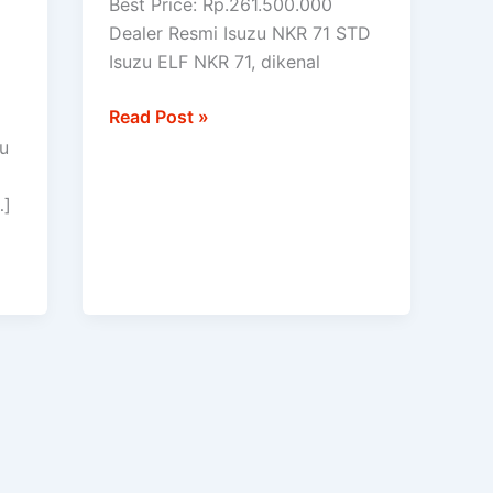
Best Price: Rp.261.500.000
STD
Dealer Resmi Isuzu NKR 71 STD
Isuzu ELF NKR 71, dikenal
Read Post »
zu
…]