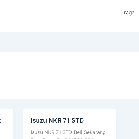
Traga
k
Isuzu NKR 71 STD
Isuzu
NKR
Isuzu NKR 71 STD Beli Sekarang
71