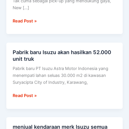
Tak cuma sebagai pick-up yang mendukung gaya,
diuji
New […]
setara
100
Read Post »
kali
keliling
dunia
Pabrik baru Isuzu akan hasilkan 52.000
Pabrik
unit truk
baru
Isuzu
Pabrik baru PT Isuzu Astra Motor Indonesia yang
akan
menempati lahan seluas 30.000 m2 di kawasan
hasilkan
Suryacipta City of Industry, Karawang,
52.000
unit
Read Post »
truk
menjual kendaraan merk Isuzu semua
menjual