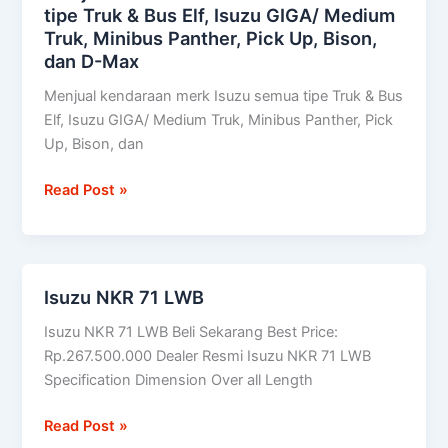
tipe Truk & Bus Elf, Isuzu GIGA/ Medium
kendaraan
Truk, Minibus Panther, Pick Up, Bison,
merk
dan D-Max
Isuzu
semua
Menjual kendaraan merk Isuzu semua tipe Truk & Bus
tipe
Elf, Isuzu GIGA/ Medium Truk, Minibus Panther, Pick
Truk
Up, Bison, dan
&
Bus
Read Post »
Elf,
Isuzu
GIGA/
Medium
Isuzu NKR 71 LWB
Isuzu
Truk,
NKR
Minibus
Isuzu NKR 71 LWB Beli Sekarang Best Price:
71
Panther,
Rp.267.500.000 Dealer Resmi Isuzu NKR 71 LWB
LWB
Pick
Specification Dimension Over all Length
Up,
Bison,
Read Post »
dan