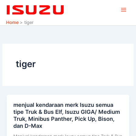
Skip
to
content
Home
tiger
tiger
menjual kendaraan merk Isuzu semua
menjual
tipe Truk & Bus Elf, Isuzu GIGA/ Medium
kendaraan
Truk, Minibus Panther, Pick Up, Bison,
merk
dan D-Max
Isuzu
semua