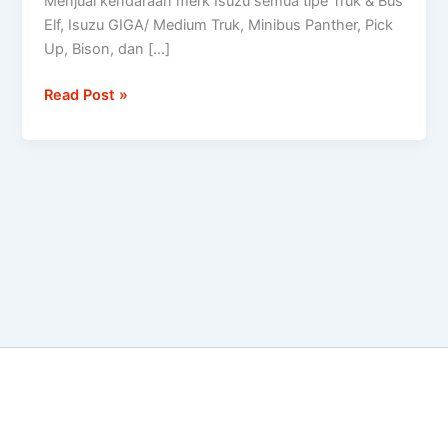
Menjual kendaraan merk Isuzu semua tipe Truk & Bus
tipe
Elf, Isuzu GIGA/ Medium Truk, Minibus Panther, Pick
Truk
Up, Bison, dan […]
&
Bus
Read Post »
Elf,
Isuzu
GIGA/
Medium
Truk,
Minibus
Panther,
Pick
Up,
Bison,
dan
D-
Max